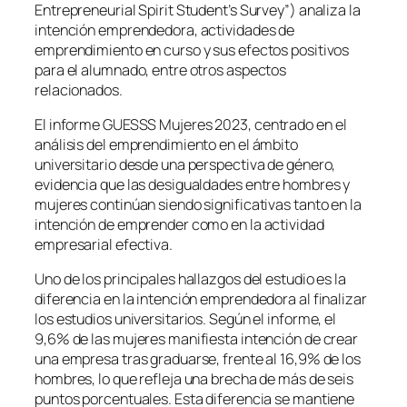
Entrepreneurial Spirit Student’s Survey”) analiza la
intención emprendedora, actividades de
emprendimiento en curso y sus efectos positivos
para el alumnado, entre otros aspectos
relacionados.
El informe
GUESSS Mujeres 2023
, centrado en el
análisis del emprendimiento en el ámbito
universitario desde una perspectiva de género,
evidencia que las desigualdades entre hombres y
mujeres continúan siendo significativas tanto en la
intención de emprender como en la actividad
empresarial efectiva.
Uno de los principales hallazgos del estudio es la
diferencia en la intención emprendedora al finalizar
los estudios universitarios. Según el informe, el
9,6% de las mujeres manifiesta intención de crear
una empresa tras graduarse, frente al 16,9% de los
hombres, lo que refleja una brecha de más de seis
puntos porcentuales. Esta diferencia se mantiene