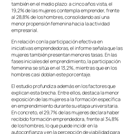
también en el medio plazo: a cinco años vista, el
19,2% de las mujeres contempla emprender, frente
al 28,8% de los hombres, consolidando así una
menor propensión femenina hacia la actividad
empresarial.
En relación con la participación efectiva en
iniciativas emprendedoras, el informe señala que las
mujeres también presentan menores tasas. En las
fases iniciales del emprendimiento, la participación
femenina se sitúa en el 13,2%, mientras que en los
hombres casi doblan este porcentaje.
El estudio profundiza además en los factores que
explican esta brecha. Entre ellos, destaca la menor
exposición de las mujeres a la formación específica
en emprendimiento durante su etapa universitaria.
En concreto, el 29,7% de las mujeres declara haber
recibido formación emprendedora, frente al 34,8%
de los hombres, lo que puede incidir en la
autoconfianza y en la percepción de viabilidad para