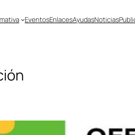
mativa
Eventos
Enlaces
Ayudas
Noticias
Publi
ción