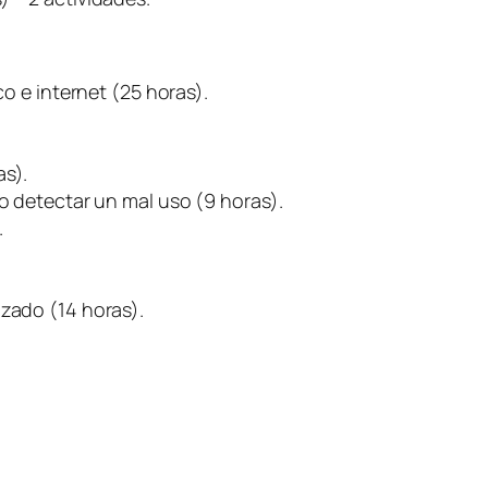
co e internet (25 horas).
as).
mo detectar un mal uso (9 horas).
.
nzado (14 horas).